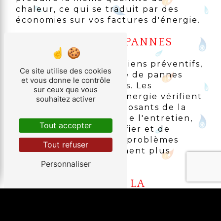
chaleur, ce qui se traduit par des
économies sur vos factures d'énergie.
PRÉVENTION DES PANNES
En réalisant des entretiens préventifs,
Ce site utilise des cookies
vous réduisez le risque de pannes
et vous donne le contrôle
soudaines et coûteuses. Les
sur ceux que vous
techniciens d'Avezac Energie vérifient
souhaitez activer
l'état de tous les composants de la
pompe à chaleur lors de l'entretien,
Tout accepter
ce qui permet d'identifier et de
corriger les éventuels problèmes
Tout refuser
avant qu'ils ne deviennent plus
importants.
Personnaliser
OPTIMISATION DE LA
DURÉE DE VIE DE LA
POMPE À CHALEUR