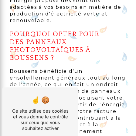
Energie propose des solutions
adaptées à vos besoins en matière de
production d'électricité verte et
renouvelable.
POURQUOI OPTER POUR
DES PANNEAUX
PHOTOVOLTAÏQUES À
BOUSSENS ?
Boussens bénéficie d'un
ensoleillement généreux tout au long
de l'année, ce qui en fait un endroit
idéal pour l'installation de panneaux
photovoltaïques. En produisant votre
propre électricité à partir de l'énergie
Ce site utilise des cookies
solaire, vous réduisez votre facture
et vous donne le contrôle
d'électricité tout en contribuant à la
sur ceux que vous
transition énergétique et à la
souhaitez activer
protection de l'environnement.