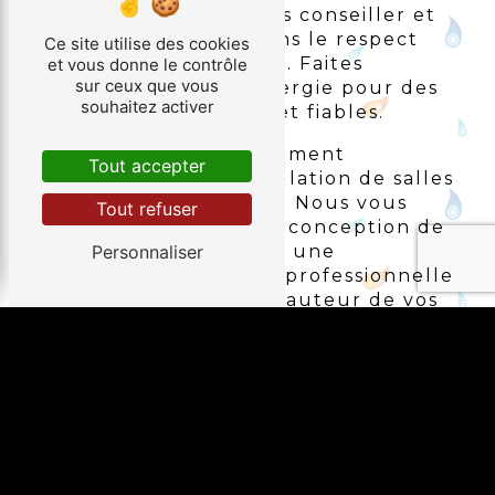
plombiers sauront vous conseiller et
réaliser les travaux dans le respect
Ce site utilise des cookies
des normes en vigueur. Faites
et vous donne le contrôle
sur ceux que vous
confiance à Avezac Energie pour des
souhaitez activer
installations durables et fiables.
Notre équipe est également
Tout accepter
spécialisée dans l'installation de salles
de bains et de cuisines. Nous vous
Tout refuser
accompagnons dans la conception de
vos projets et assurons une
Personnaliser
installation soignée et professionnelle
pour un résultat à la hauteur de vos
attentes.
RÉPARATION DE
PLOMBERIE
En cas de fuite, de canalisation
bouchée ou de problème de