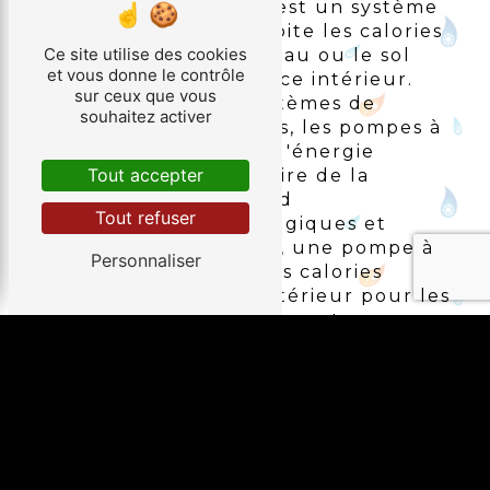
Une pompe à chaleur est un système
de chauffage qui exploite les calories
Ce site utilise des cookies
présentes dans l'air, l'eau ou le sol
et vous donne le contrôle
pour chauffer un espace intérieur.
sur ceux que vous
Contrairement aux systèmes de
souhaitez activer
chauffage traditionnels, les pompes à
chaleur utilisent peu d'énergie
Tout accepter
électrique pour produire de la
chaleur, ce qui les rend
Tout refuser
particulièrement écologiques et
économiques. En hiver, une pompe à
Personnaliser
chaleur peut capter les calories
présentes dans l'air extérieur pour les
restituer à l'intérieur de votre
habitation, vous garantissant ainsi un
confort thermique optimal même par
temps froid.
LES AVANTAGES DE FAIRE
POSER UNE POMPE À